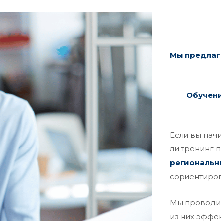
Мы предлаг
Обучени
Если вы нач
ли тренинг 
региональн
сориентиров
Мы проводим
из них эффек